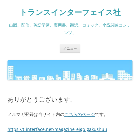
コ
ン
トランスインターフェイス社
テ
ン
ツ
へ
出版、配信、英語学習、実用書、翻訳、コミック、小説関連コンテ
ス
キ
ンツ。
ッ
プ
メニュー
ありがとうございます。
メルマガ登録は当サイト内の
こちらのページ
です。
https://t-interface.net/magazine-eigo-gakushuu