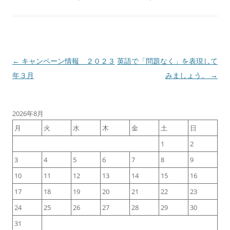
投
←
キャンペーン情報 ２０２３
英語で「問題なく」を表現して
稿
年３月
みましょう。
→
ナ
ビ
2026年8月
ゲ
月
火
水
木
金
土
日
ー
1
2
シ
3
4
5
6
7
8
9
ョ
ン
10
11
12
13
14
15
16
17
18
19
20
21
22
23
24
25
26
27
28
29
30
31