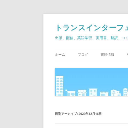
コ
ン
テ
トランスインターフ
ン
ツ
へ
出版、配信、英語学習、実用書、翻訳、コ
ス
キ
ッ
プ
ホーム
ブログ
書籍情報
日別アーカイブ:
2023年12月16日